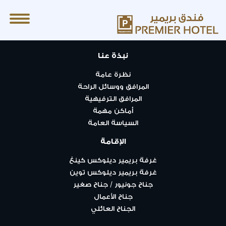
casinos not on gamstop
نبذة عنا
نظرة عامة
المرافق ووسائل الراحة
المرافق الترفيهية
أماكن مهمة
السياسة العامة
الإقامة
غرفة بريمير ديلوكس كينغ
غرفة بريمير ديلوكس توين
جناح جونيور / جناح صغير
جناح الأعمال
الجناح العائلي